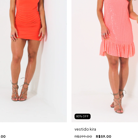
80
%
OFF
vestido kira
,00
R$299,00
R$59,00