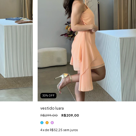
30
%
OFF
vestido luara
R$299,00
R$209,00
4
x de
R$52,25
sem juros