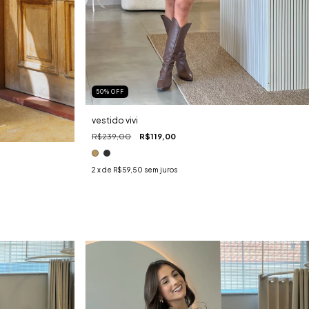
50
%
OFF
vestido vivi
R$239,00
R$119,00
2
x de
R$59,50
sem juros