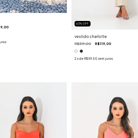
63
%
OFF
9,00
vestido charlotte
uros
R$319,00
R$119,00
2
x de
R$59,50
sem juros