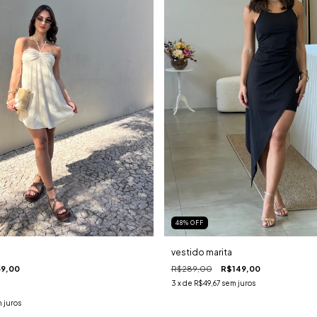
48
%
OFF
vestido marita
59,00
R$289,00
R$149,00
3
x de
R$49,67
sem juros
 juros