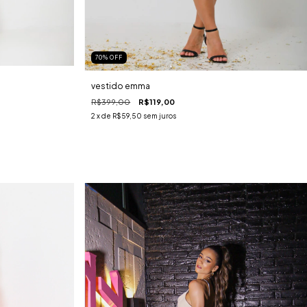
70
%
OFF
vestido emma
R$399,00
R$119,00
2
x de
R$59,50
sem juros