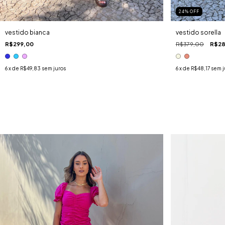
24
%
OFF
vestido bianca
vestido sorella
R$299,00
R$379,00
R$28
6
x de
R$49,83
sem juros
6
x de
R$48,17
sem j