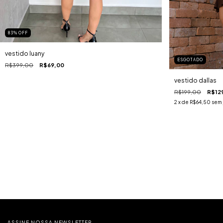
83
%
OFF
vestido luany
ESGOTADO
R$399,00
R$69,00
vestido dallas
R$199,00
R$12
2
x de
R$64,50
sem 
ASSINE NOSSA NEWSLETTER