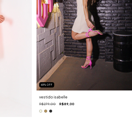
68
%
OFF
vestido isabelle
R$279,00
R$89,00