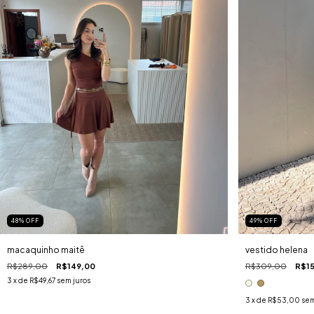
49
%
OFF
48
%
OFF
vestido helena
macaquinho maitê
R$309,00
R$1
R$289,00
R$149,00
3
x de
R$49,67
sem juros
3
x de
R$53,00
sem