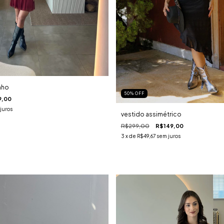
inho
50
%
OFF
9,00
juros
vestido assimétrico
R$299,00
R$149,00
3
x de
R$49,67
sem juros