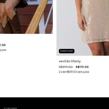
9,00
juros
ESGOTADO
vestido tifanny
R$399,00
R$119,00
2
x de
R$59,50
sem juros
SUPORTE