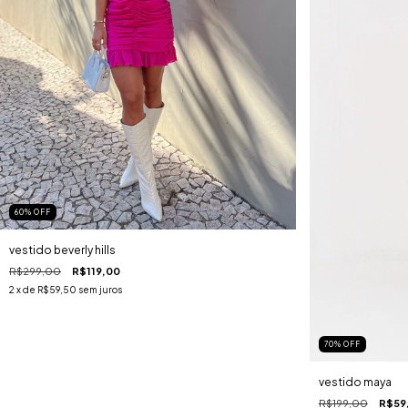
60
%
OFF
vestido beverly hills
R$299,00
R$119,00
2
x de
R$59,50
sem juros
70
%
OFF
vestido maya
R$199,00
R$59