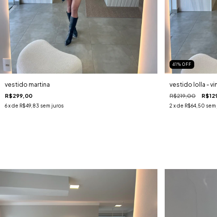
41
%
OFF
vestido martina
vestido lolla - v
R$299,00
R$219,00
R$12
6
x de
R$49,83
sem juros
2
x de
R$64,50
sem 