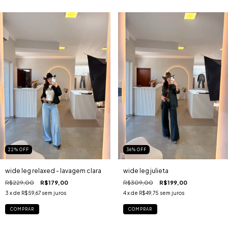
22
%
OFF
36
%
OFF
wide leg relaxed - lavagem clara
wide leg julieta
R$229,00
R$179,00
R$309,00
R$199,00
3
x de
R$59,67
sem juros
4
x de
R$49,75
sem juros
COMPRAR
COMPRAR