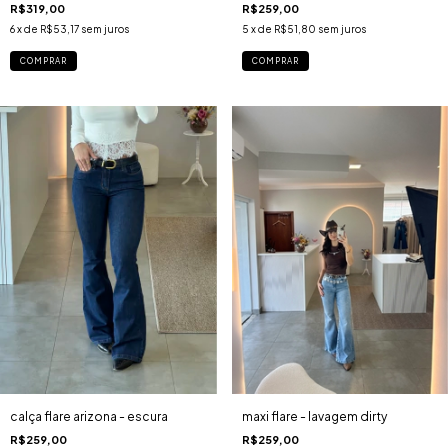
R$319,00
R$259,00
6
x de
R$53,17
sem juros
5
x de
R$51,80
sem juros
COMPRAR
COMPRAR
maxi flare - lavagem dirty
calça flare arizona - escura
R$259,00
R$259,00