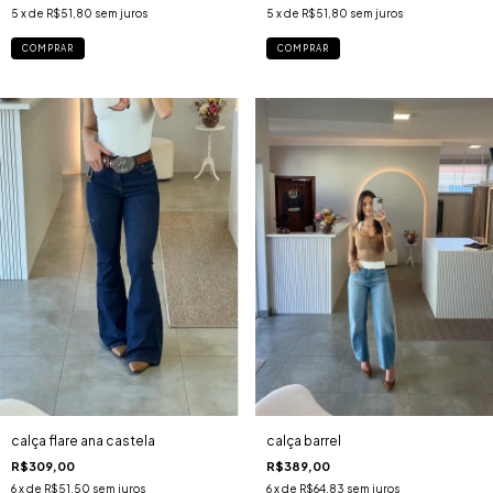
5
x de
R$51,80
sem juros
5
x de
R$51,80
sem juros
COMPRAR
COMPRAR
calça barrel
calça flare ana castela
R$389,00
R$309,00
6
x de
R$64,83
sem juros
6
x de
R$51,50
sem juros