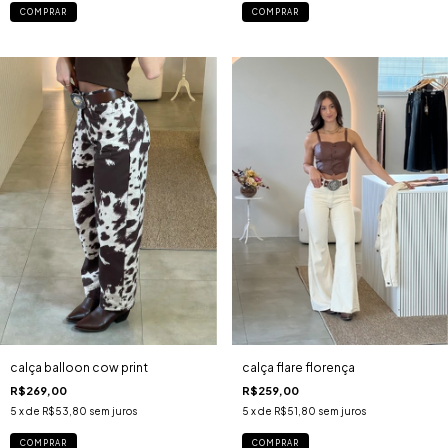
COMPRAR
COMPRAR
calça flare florença
calça balloon cow print
R$259,00
R$269,00
5
x de
R$51,80
sem juros
5
x de
R$53,80
sem juros
COMPRAR
COMPRAR