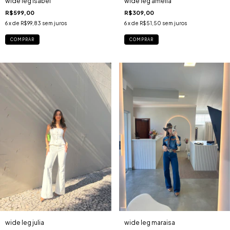
wide leg isabel
wide leg amélia
R$599,00
R$309,00
6
x de
R$99,83
sem juros
6
x de
R$51,50
sem juros
COMPRAR
COMPRAR
wide leg julia
wide leg maraisa