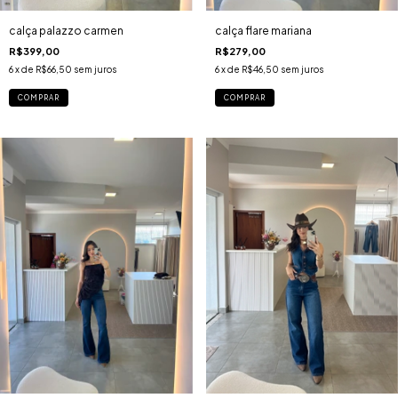
calça flare mariana
calça palazzo carmen
R$279,00
R$399,00
6
x de
R$46,50
sem juros
6
x de
R$66,50
sem juros
COMPRAR
COMPRAR