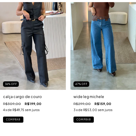
36
%
OFF
47
%
OFF
calça cargo de couro
wide leg michele
R$309,00
R$199,00
R$299,00
R$159,00
4
x de
R$49,75
sem juros
3
x de
R$53,00
sem juros
COMPRAR
COMPRAR