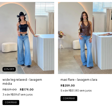
22
%
OFF
wide leg relaxed - lavagem
maxi flare - lavagem clara
média
R$259,00
R$229,00
R$179,00
5
x de
R$51,80
sem juros
3
x de
R$59,67
sem juros
COMPRAR
COMPRAR