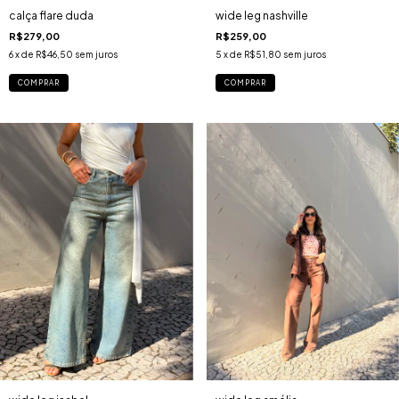
wide leg nashville
calça flare duda
R$259,00
R$279,00
5
x de
R$51,80
sem juros
6
x de
R$46,50
sem juros
COMPRAR
COMPRAR