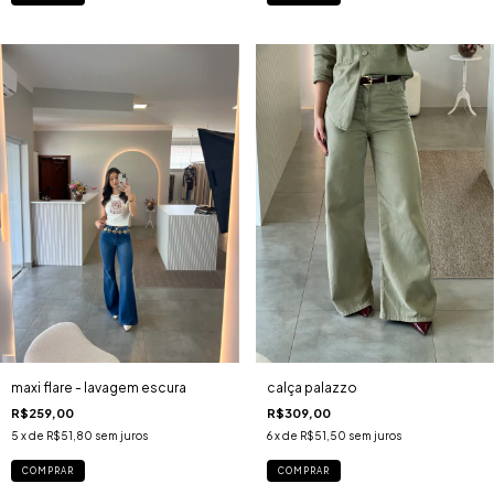
maxi flare - lavagem escura
calça palazzo
R$259,00
R$309,00
5
x de
R$51,80
sem juros
6
x de
R$51,50
sem juros
COMPRAR
COMPRAR