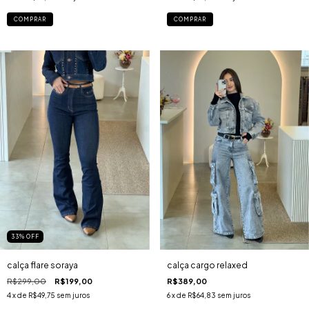
COMPRAR
COMPRAR
33
%
OFF
calça flare soraya
calça cargo relaxed
R$299,00
R$199,00
R$389,00
4
x de
R$49,75
sem juros
6
x de
R$64,83
sem juros