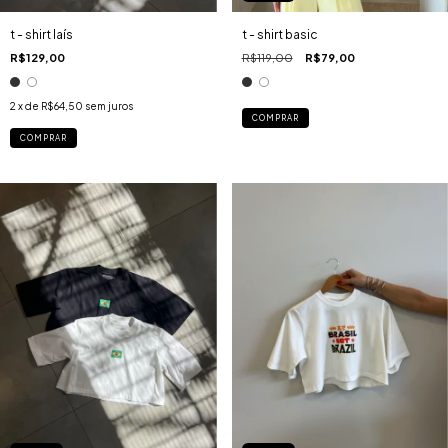
t - shirt laís
t - shirt basic
R$129,00
R$119,00
R$79,00
2
x de
R$64,50
sem juros
COMPRAR
COMPRAR