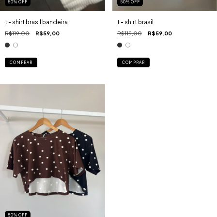
50
%
OFF
50
%
OFF
t - shirt brasil bandeira
t - shirt brasil
R$119,00
R$59,00
R$119,00
R$59,00
COMPRAR
COMPRAR
50
%
OFF