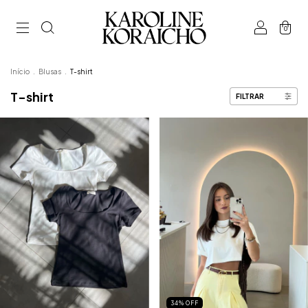
0
Início
.
Blusas
.
T-shirt
T-shirt
FILTRAR
34
%
OFF