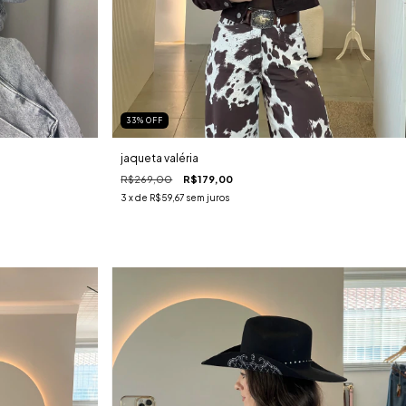
33
%
OFF
jaqueta valéria
R$269,00
R$179,00
3
x de
R$59,67
sem juros