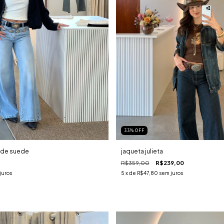
33
%
OFF
 de suede
jaqueta julieta
R$359,00
R$239,00
juros
5
x de
R$47,80
sem juros