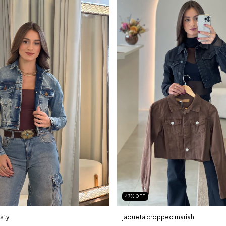
47
%
OFF
sty
jaqueta cropped mariah