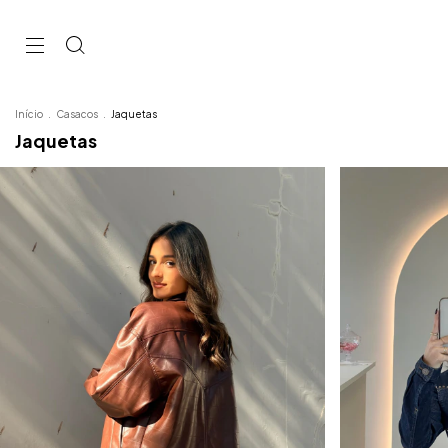
Início
.
Casacos
.
Jaquetas
Jaquetas