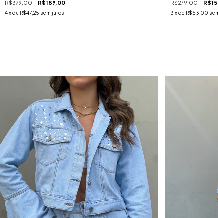
R$379,00
R$189,00
R$279,00
R$15
4
x de
R$47,25
sem juros
3
x de
R$53,00
sem