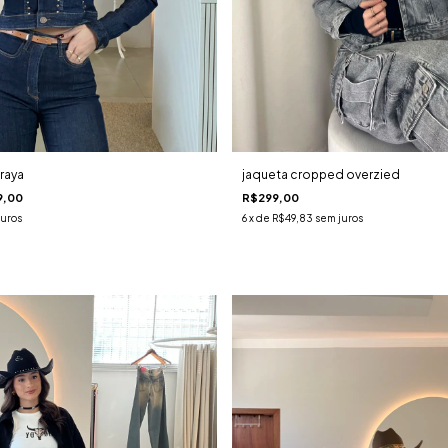
jaqueta cropped overzied
raya
R$299,00
9,00
6
x de
R$49,83
sem juros
juros