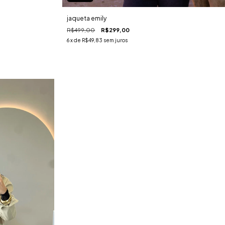
jaqueta emily
R$499,00
R$299,00
6
x de
R$49,83
sem juros