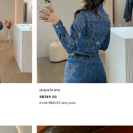
jaqueta ana
R$389,00
6
x de
R$64,83
sem juros