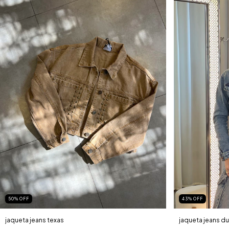
50
%
OFF
43
%
OFF
jaqueta jeans texas
jaqueta jeans du