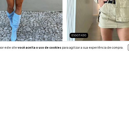
ESGOTADO
shorts saia maya
ed
or este site
você aceita o uso de cookies
para agilizar a sua experiência de compra.
R$299,00
R$149,00
9,00
3
x de
R$49,67
sem juros
juros
SUPORTE
Trocas e Devolução