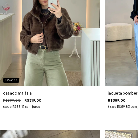
47
%
OFF
casaco malásia
jaqueta bomber
R$599,00
R$319,00
R$359,00
6
x de
R$53,17
sem juros
6
x de
R$59,83
sem 