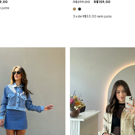
9,00
R$299,00
R$159,00
 juros
3
x de
R$53,00
sem juros