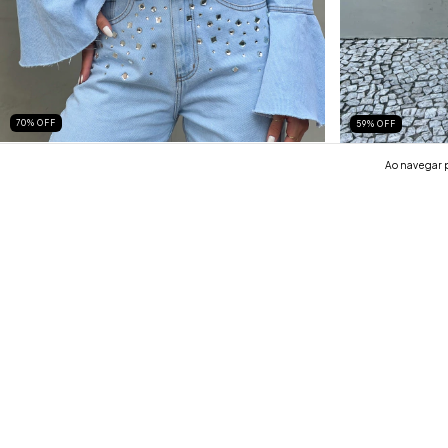
70
%
OFF
59
%
OFF
jaqueta sunshine
jaqueta de twe
Ao navegar p
R$399,00
R$119,00
R$289,00
R$11
2
x de
R$59,50
sem juros
2
x de
R$59,50
sem 
ASSINE NOSSA NEWSLETTER