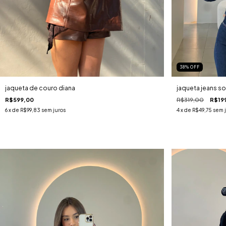
38
%
OFF
jaqueta de couro diana
jaqueta jeans so
R$599,00
R$319,00
R$19
6
x de
R$99,83
sem juros
4
x de
R$49,75
sem 