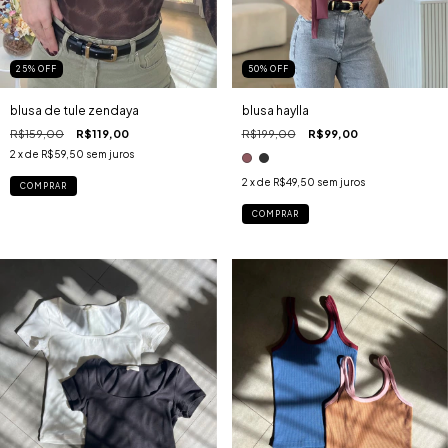
25
%
OFF
50
%
OFF
blusa de tule zendaya
blusa haylla
R$159,00
R$119,00
R$199,00
R$99,00
2
x de
R$59,50
sem juros
2
x de
R$49,50
sem juros
COMPRAR
COMPRAR