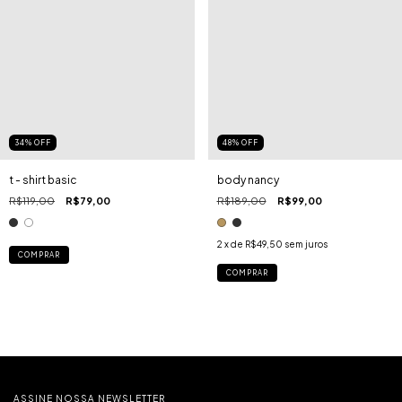
34
%
OFF
48
%
OFF
t - shirt basic
body nancy
R$119,00
R$79,00
R$189,00
R$99,00
2
x de
R$49,50
sem juros
COMPRAR
COMPRAR
ASSINE NOSSA NEWSLETTER