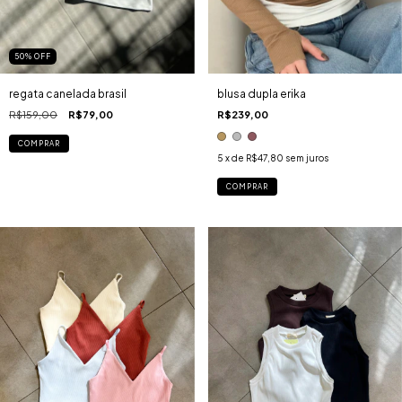
50
%
OFF
regata canelada brasil
blusa dupla erika
R$159,00
R$79,00
R$239,00
COMPRAR
5
x de
R$47,80
sem juros
COMPRAR