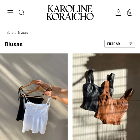
0
Início
.
Blusas
Blusas
FILTRAR