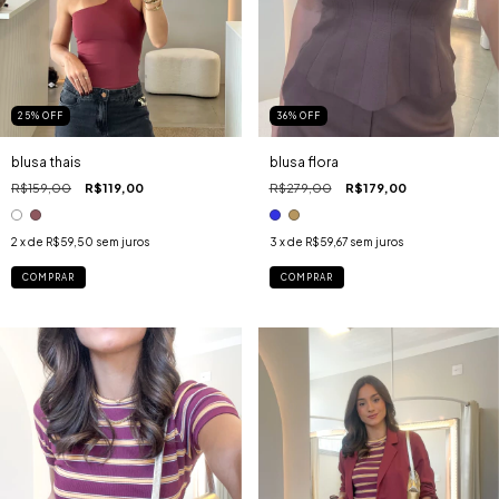
36
%
OFF
25
%
OFF
blusa flora
blusa thais
R$279,00
R$179,00
R$159,00
R$119,00
3
x de
R$59,67
sem juros
2
x de
R$59,50
sem juros
COMPRAR
COMPRAR