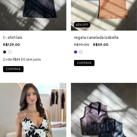
40
%
OFF
t - shirt laís
regata canelada izabella
R$129,00
R$99,00
R$59,00
2
x de
R$64,50
sem juros
COMPRAR
COMPRAR