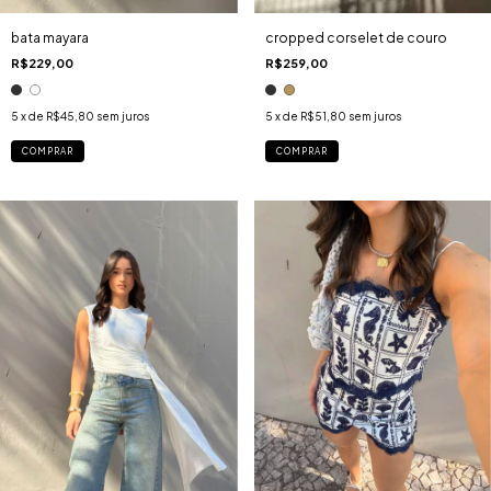
bata mayara
cropped corselet de couro
R$229,00
R$259,00
5
x de
R$45,80
sem juros
5
x de
R$51,80
sem juros
COMPRAR
COMPRAR