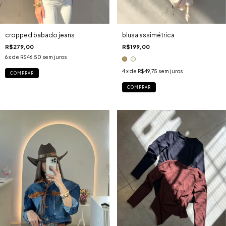
blusa assimétrica
cropped babado jeans
R$199,00
R$279,00
6
x de
R$46,50
sem juros
4
x de
R$49,75
sem juros
COMPRAR
COMPRAR