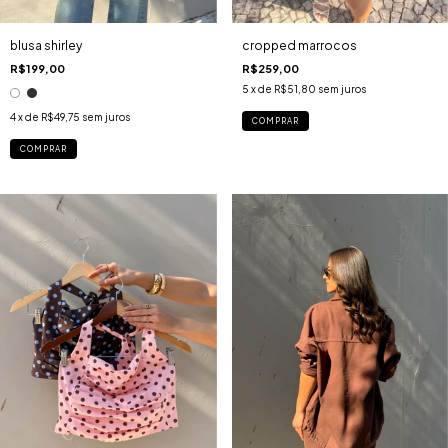
blusa shirley
cropped marrocos
R$199,00
R$259,00
5
x de
R$51,80
sem juros
4
x de
R$49,75
sem juros
COMPRAR
COMPRAR