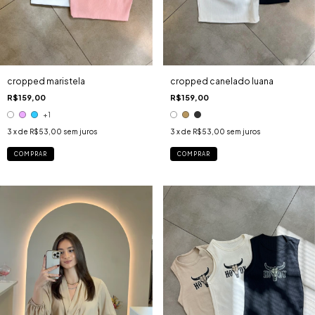
cropped maristela
cropped canelado luana
R$159,00
R$159,00
+1
3
x de
R$53,00
sem juros
3
x de
R$53,00
sem juros
COMPRAR
COMPRAR