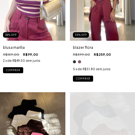
38
%
OFF
35
%
OFF
blusa marília
blazer flora
R$159,00
R$99,00
R$399,00
R$259,00
2
x de
R$49,50
sem juros
5
x de
R$51,80
sem juros
COMPRAR
COMPRAR