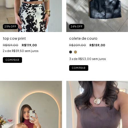
25
%
OFF
24
%
OFF
top cow print
colete de couro
R$159,00
R$119,00
R$209,00
R$159,00
2
x de
R$59,50
sem juros
3
x de
R$53,00
sem juros
COMPRAR
COMPRAR