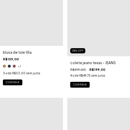
38
%
OFF
blusa de tule tília
R$159,00
colete jeans texas - JEANS
+1
R$319,00
R$199,00
3
x de
R$53,00
sem juros
4
x de
R$49,75
sem juros
COMPRAR
COMPRAR