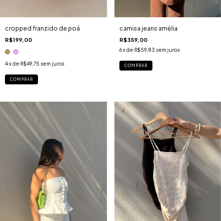
camisa jeans amélia
cropped franzido de poá
R$359,00
R$199,00
6
x de
R$59,83
sem juros
4
x de
R$49,75
sem juros
COMPRAR
COMPRAR