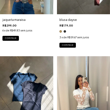
jaqueta maraisa
blusa dayse
R$299,00
R$179,00
6
x de
R$49,83
sem juros
3
x de
R$59,67
sem juros
COMPRAR
COMPRAR