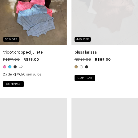
50
%
OFF
44
%
OFF
tricot cropped juliete
blusa larissa
R$199,00
R$99,00
R$159,00
R$89,00
+2
2
x de
R$49,50
sem juros
COMPRAR
COMPRAR