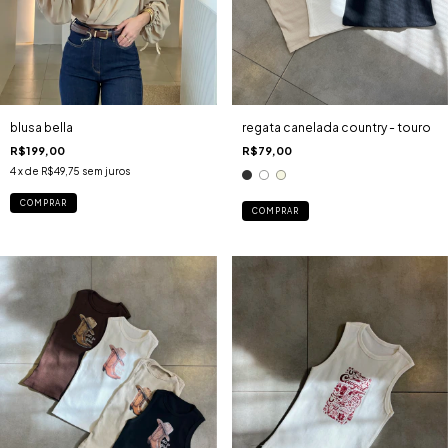
regata canelada country - touro
blusa bella
R$79,00
R$199,00
4
x de
R$49,75
sem juros
COMPRAR
COMPRAR