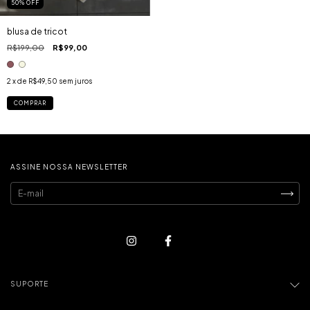
50
%
OFF
blusa de tricot
R$199,00
R$99,00
2
x de
R$49,50
sem juros
COMPRAR
ASSINE NOSSA NEWSLETTER
SUPORTE