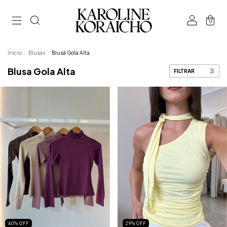
0
Início
.
Blusas
.
Blusa Gola Alta
Blusa Gola Alta
FILTRAR
29
%
OFF
40
%
OFF