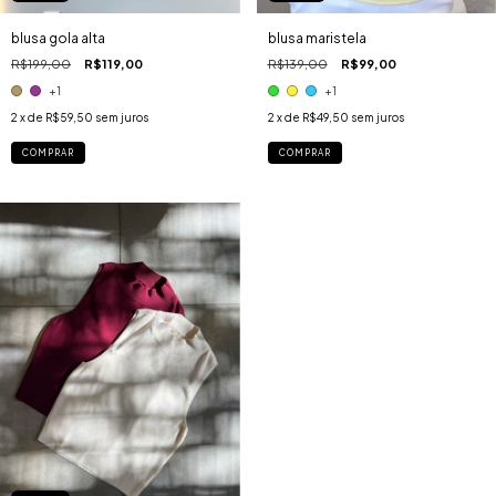
blusa maristela
blusa gola alta
R$139,00
R$99,00
R$199,00
R$119,00
+1
+1
2
x de
R$49,50
sem juros
2
x de
R$59,50
sem juros
COMPRAR
COMPRAR