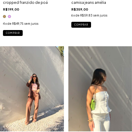
camisa jeans amélia
cropped franzido de poá
R$359,00
R$199,00
6
x de
R$59,83
sem juros
4
x de
R$49,75
sem juros
COMPRAR
COMPRAR