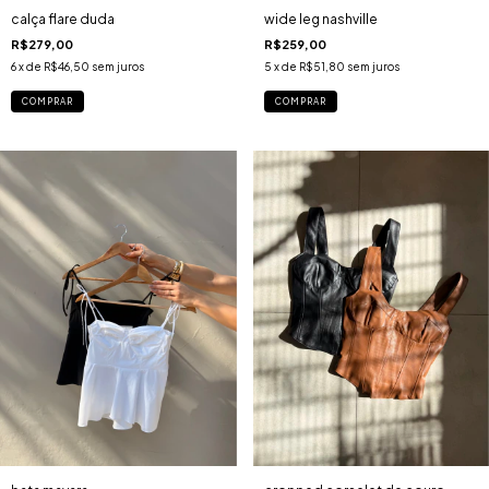
wide leg nashville
calça flare duda
R$259,00
R$279,00
5
x de
R$51,80
sem juros
6
x de
R$46,50
sem juros
COMPRAR
COMPRAR