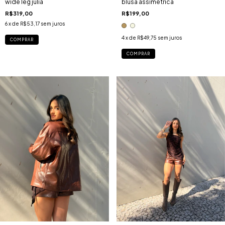
blusa assimétrica
wide leg julia
R$199,00
R$319,00
6
x de
R$53,17
sem juros
4
x de
R$49,75
sem juros
COMPRAR
COMPRAR