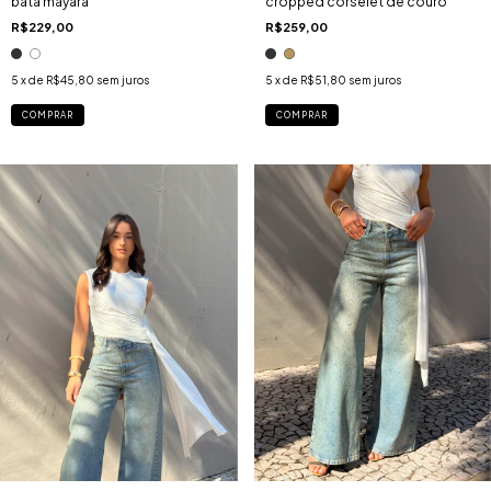
bata mayara
cropped corselet de couro
R$229,00
R$259,00
5
x de
R$45,80
sem juros
5
x de
R$51,80
sem juros
COMPRAR
COMPRAR