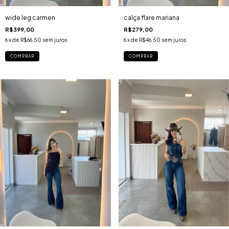
calça flare mariana
wide leg carmen
R$279,00
R$399,00
6
x de
R$46,50
sem juros
6
x de
R$66,50
sem juros
COMPRAR
COMPRAR