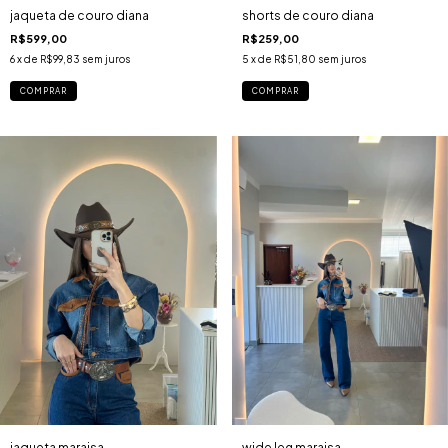
jaqueta de couro diana
shorts de couro diana
R$599,00
R$259,00
6
x de
R$99,83
sem juros
5
x de
R$51,80
sem juros
COMPRAR
COMPRAR
jaqueta maraisa
wide leg maraisa