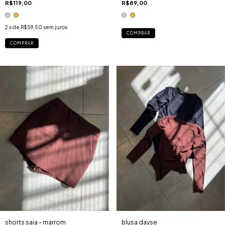
R$89,00
R$119,00
2
x de
R$59,50
sem juros
COMPRAR
COMPRAR
blusa dayse
shorts saia - marrom