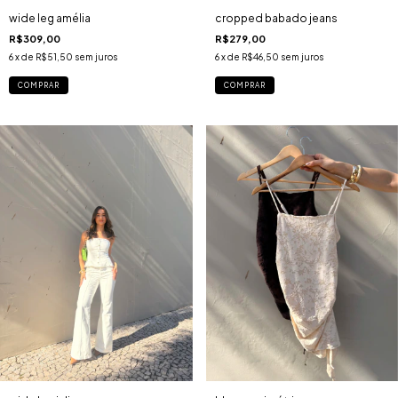
wide leg amélia
cropped babado jeans
R$309,00
R$279,00
6
x de
R$51,50
sem juros
6
x de
R$46,50
sem juros
COMPRAR
COMPRAR