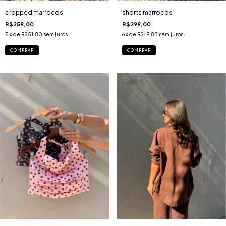
cropped marrocos
shorts marrocos
R$259,00
R$299,00
5
x de
R$51,80
sem juros
6
x de
R$49,83
sem juros
COMPRAR
COMPRAR