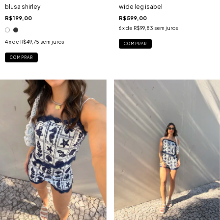
blusa shirley
wide leg isabel
R$199,00
R$599,00
6
x de
R$99,83
sem juros
4
x de
R$49,75
sem juros
COMPRAR
COMPRAR