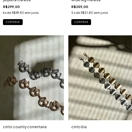
R$299,00
R$259,00
6
x de
R$49,83
sem juros
5
x de
R$51,80
sem juros
COMPRAR
COMPRAR
cinto bia
cinto country correntaria