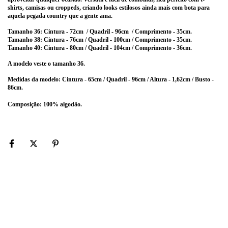
shirts, camisas ou croppeds, criando looks estilosos ainda mais com bota para
aquela pegada country que a gente ama.
Tamanho 36: Cintura - 72
cm / Quadril - 96cm / Comprimento - 35cm.
Tamanho 38: Cintura - 76
cm / Quadril - 100cm / Comprimento - 35cm.
Tamanho 40: Cintura - 80cm / Quadril - 104cm / Comprimento - 36
cm.
A modelo veste o tamanho 36.
Medidas da modelo: Cintura - 65cm / Quadril - 96cm / Altura - 1,62cm / Busto -
86cm.
Composição: 100% algodão.