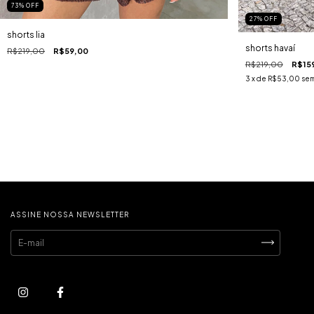
73
%
OFF
27
%
OFF
shorts lia
shorts havaí
R$219,00
R$59,00
R$219,00
R$15
3
x de
R$53,00
sem
ASSINE NOSSA NEWSLETTER