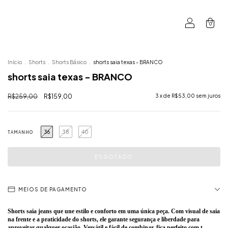
0
Início
.
Shorts
.
Shorts Básico
.
shorts saia texas - BRANCO
shorts saia texas - BRANCO
R$259,00
R$159,00
3
x de
R$53,00
sem juros
36
38
40
TAMANHO
MEIOS DE PAGAMENTO
Shorts saia jeans que une estilo e conforto em uma única peça. Com visual de saia
na frente e a praticidade do shorts, ele garante segurança e liberdade para
aproveitar qualquer ocasião.
Versátil e fácil de combinar, fica perfeito com t-