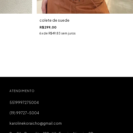
colete de suede
R$299,00
6
x de
R$49,83
sem juros
ATENDIMENTO
5519997275004
(19) 99727-5004
karolinekoraicho@gmail.com