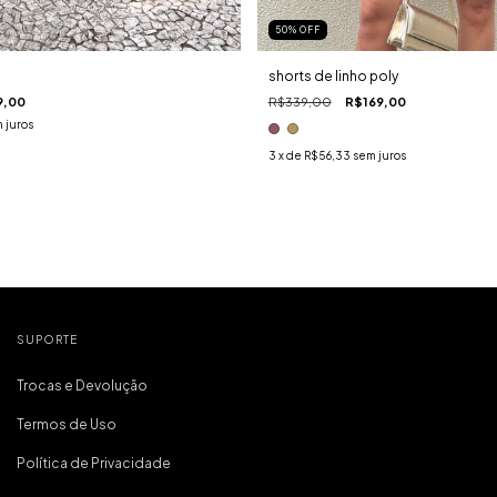
50
%
OFF
shorts de linho poly
9,00
R$339,00
R$169,00
 juros
3
x de
R$56,33
sem juros
SUPORTE
Trocas e Devolução
Termos de Uso
Política de Privacidade