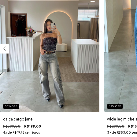
50
%
OFF
47
%
OFF
calça cargo jane
wide leg michel
R$399,00
R$199,00
R$299,00
R$15
4
x de
R$49,75
sem juros
3
x de
R$53,00
sem