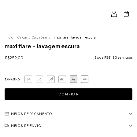
0
Início
.
Calças
.
Calça Jeans
.
maxi flare - lavagem escura
maxi flare - lavagem escura
R$259,00
5
x de
R$51,80
sem juros
34
36
38
40
42
44
TAMANHO
MEIOS DE PAGAMENTO
MEIOS DE ENVIO