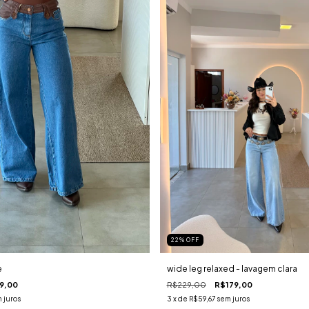
22
%
OFF
e
wide leg relaxed - lavagem clara
9,00
R$229,00
R$179,00
 juros
3
x de
R$59,67
sem juros