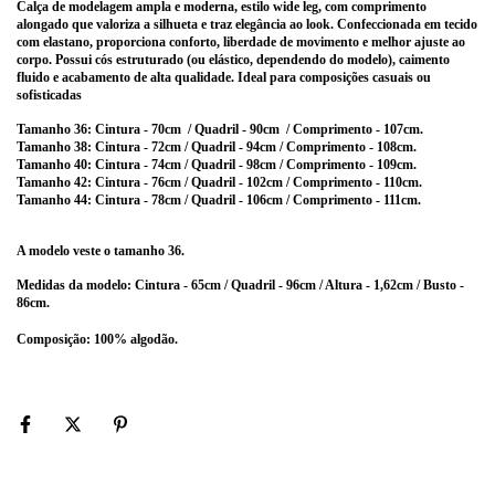
Calça de modelagem ampla e moderna, estilo wide leg, com comprimento
alongado que valoriza a silhueta e traz elegância ao look. Confeccionada em tecido
com elastano, proporciona conforto, liberdade de movimento e melhor ajuste ao
corpo. Possui cós estruturado (ou elástico, dependendo do modelo), caimento
fluido e acabamento de alta qualidade. Ideal para composições casuais ou
sofisticadas
Tamanho 36: Cintura - 70
cm / Quadril - 90cm / Comprimento - 107cm.
Tamanho 38: Cintura - 72
cm / Quadril - 94cm / Comprimento - 108cm.
Tamanho 40: Cintura - 74cm / Quadril - 98cm / Comprimento - 109
cm.
Tamanho 42: Cintura - 76cm / Quadril - 102cm / Comprimento - 110
cm.
Tamanho 44: Cintura - 78cm / Quadril - 106cm / Comprimento - 111c
m.
A modelo veste o tamanho 36.
Medidas da modelo: Cintura - 65cm / Quadril - 96cm / Altura - 1,62cm / Busto -
86cm.
Composição: 100% algodão.