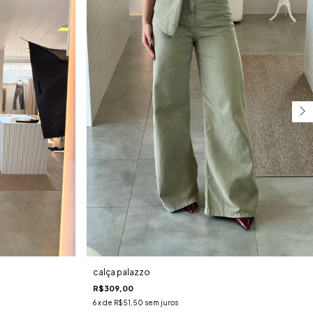
calça palazzo
R$309,00
6
x de
R$51,50
sem juros