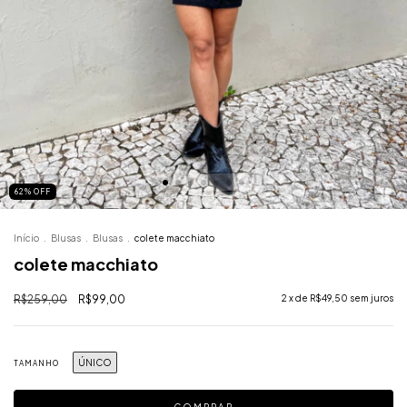
62
%
OFF
Início
.
Blusas
.
Blusas
.
colete macchiato
colete macchiato
R$259,00
R$99,00
2
x de
R$49,50
sem juros
ÚNICO
TAMANHO