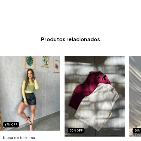
Produtos relacionados
67
%
OFF
50
%
OFF
50
blusa de tule lima