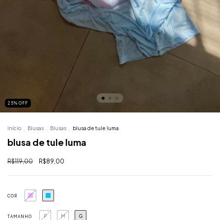
25
%
OFF
Início
.
Blusas
.
Blusas
.
blusa de tule luma
blusa de tule luma
R$119,00
R$89,00
COR
P
M
G
TAMANHO